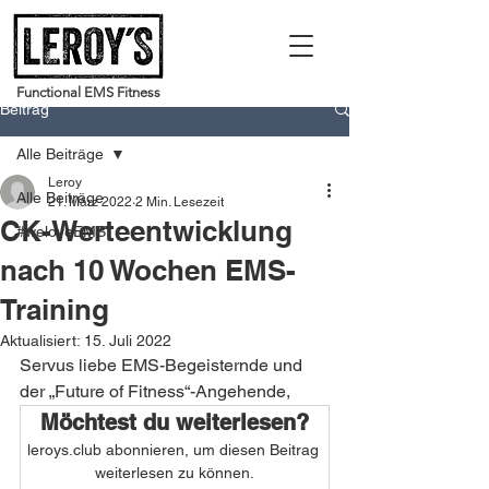
Functional EMS Fitness
Beitrag
Alle Beiträge
Leroy
Alle Beiträge
21. März 2022
2 Min. Lesezeit
CK-Werteentwicklung
#weloveEMS
nach 10 Wochen EMS-
Training
Aktualisiert:
15. Juli 2022
Servus liebe EMS-Begeisternde und 
der „Future of Fitness“-Angehende,
Möchtest du weiterlesen?
leroys.club abonnieren, um diesen Beitrag 
weiterlesen zu können.