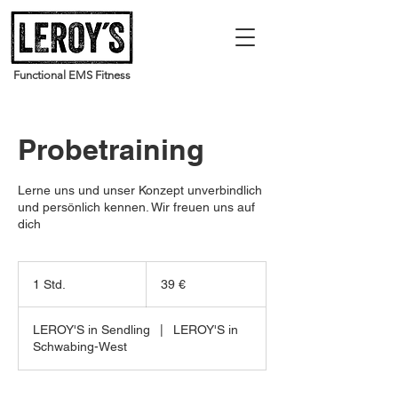
Functional EMS Fitness
Probetraining
Lerne uns und unser Konzept unverbindlich
und persönlich kennen. Wir freuen uns auf
dich
39
Euro
1 Std.
1
39 €
S
t
LEROY'S in Sendling
|
LEROY'S in
d
Schwabing-West