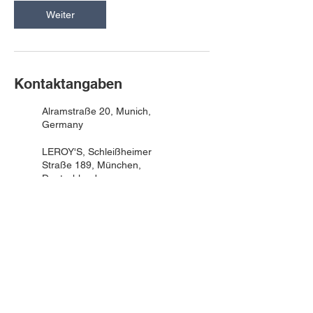
Weiter
Kontaktangaben
Alramstraße 20, Munich,
Germany
LEROY'S, Schleißheimer
Straße 189, München,
Deutschland
© 2025 by LEROY´S
Über uns